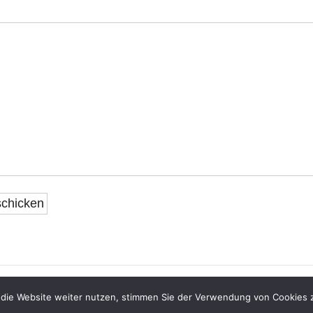
enburg e.V.. Angetrieben mit
Wordpress
und der
So Simple Theme
. -
Impressu
e die Website weiter nutzen, stimmen Sie der Verwendung von Cookies 