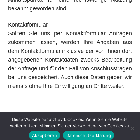
bekannt geworden sind.
Kontaktformular
Sollten Sie uns per Kontaktformular Anfragen
zukommen lassen, werden Ihre Angaben aus
dem Kontaktformular inklusive der von Ihnen dort
angegebenen Kontaktdaten zwecks Bearbeitung
der Anfrage und für den Fall von Anschlussfragen
bei uns gespeichert. Auch diese Daten geben wir
niemals ohne Ihre Einwilligung an Dritte weiter.
Diese Website benutzt evtl. Cookies. Wenn Sie die Website
weiter nutzen, stimmen Sie der Verwendung von Cookies zu.
© 2017 Schaffenburg e.V.. Angetrieben mit
Wordpress
und der
So Simple
Theme
. -
Impressum
Datenschutz
Akzeptieren
Datenschutzerklärung